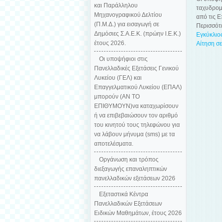
και Παράλληλου
ταχυδρομι
Μηχανογραφικού Δελτίου
από τις Ε
(Π.Μ.Δ.) για εισαγωγή σε
Περισσότ
Δημόσιες Σ.Α.Ε.Κ. (πρώην Ι.Ε.Κ.)
Εγκύκλιο
έτους 2026.
Αίτηση σ
Οι υποψήφιοι στις
Πανελλαδικές Εξετάσεις Γενικού
Λυκείου (ΓΕΛ) και
Επαγγελματικού Λυκείου (ΕΠΑΛ)
μπορούν (ΑΝ ΤΟ
ΕΠΙΘΥΜΟΥΝ)να καταχωρίσουν
ή να επιβεβαιώσουν τον αριθμό
του κινητού τους τηλεφώνου για
να λάβουν μήνυμα (sms) με τα
αποτελέσματα.
Οργάνωση και τρόπος
διεξαγωγής επαναληπτικών
πανελλαδικών εξετάσεων 2026
Εξεταστικά Κέντρα
Πανελλαδικών Εξετάσεων
Ειδικών Μαθημάτων, έτους 2026