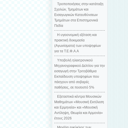
Τροποποιήσεις στην κατάταξη
Σχολών, Τμημάτων και
Εισαγωγικών Κατευθύνσεων
Τμημάτων στα Επιστημονικά
Πεδία
H υγειονομική εξέταση και
πρακτική δοκιμασία
(Αγωνίσματα) των υποψηφίων
για τα Τ.Ε.Φ.Α.Α
Υποβολή ηλεκτρονικού
Μηχανογραφικού Δελτίου για την
εισαγωγή στην Τριτοβάθμια
Εκπαίδευση υποψηφίων που
πάσχουν από σοβαρές
παθήσεις, σε ποσοστό 5%
Εξεταστικά κέντρα Μουσικών
Μαθημάτων «Μουσική Εκτέλεση
και Ερμηνεία» και «Μουσική
Αντίληψη, Θεωρία και Αρμονία»
έτους 2026
Μεγάλη εγκύκλιος των