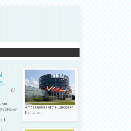
Ν
%
ν για
Ambassadors of the European
υση ατόμων
Parliament
α, 1
υς,