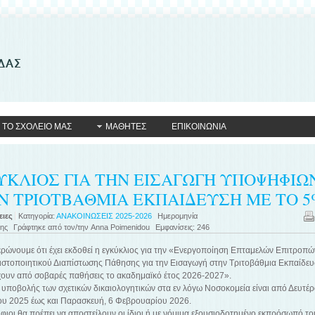
ΤΟ ΣΧΟΛΕΙΟ ΜΑΣ
ΜΑΘΗΤΕΣ
ΕΠΙΚΟΙΝΩΝΙΑ
ΥΚΛΙΟΣ ΓΙΑ ΤΗΝ ΕΙΣΑΓΩΓΗ ΥΠΟΨΗΦΙΩ
Ν ΤΡΙΟΤΒΑΘΜΙΑ ΕΚΠΑΙΔΕΥΣΗ ΜΕ ΤΟ 5
ιες
Κατηγορία:
ΑΝΑΚΟΙΝΩΣΕΙΣ 2025-2026
Ημερομηνία
σης
Γράφτηκε από τον/την
Anna Poimenidou
Εμφανίσεις:
246
ρώνουμε ότι έχει εκδοθεί η εγκύκλιος για την «Ενεργοποίηση Επταμελών Επιτροπώ
ιστοποιητικού Διαπίστωσης Πάθησης για την Εισαγωγή στην Τριτοβάθμια Εκπαίδε
ουν από σοβαρές παθήσεις το ακαδημαϊκό έτος 2026-2027».
υποβολής των σχετικών δικαιολογητικών στα εν λόγω Νοσοκομεία είναι από Δευτέρ
ου 2025 έως και Παρασκευή, 6 Φεβρουαρίου 2026.
ιοι θα πρέπει να αποστείλουν οι ίδιοι ή με νόμιμα εξουσιοδοτημένο εκπρόσωπό το