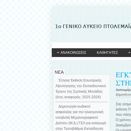
ΑΝΑΚΟΙΝΩΣΕΙΣ
ΚΑΘΗΓΗΤΕΣ
ΝΕΑ
ΕΓΚ
ΣΤΗ
Έτησια Έκθεση Εσωτερικής
Αξιολόγησης του Εκπαιδευτικού
Λεπτομέρε
Έργου της Σχολικής Μονάδας
Δημοσίευ
(έτος αναφοράς: 2025-2026)
Σας ενημε
Δημιουργία κωδικού
έκδοση Π
ασφαλείας για την ηλεκτρονική
που πάσχ
υποβολή Μηχανογραφικού
Ο χρόνος 
Δελτίου (Μ.Δ.) ΓΕΛ για εισαγωγή
Δεκεμβρί
στην Τριτοβάθμια Εκπαίδευση
Οι υποψήφ