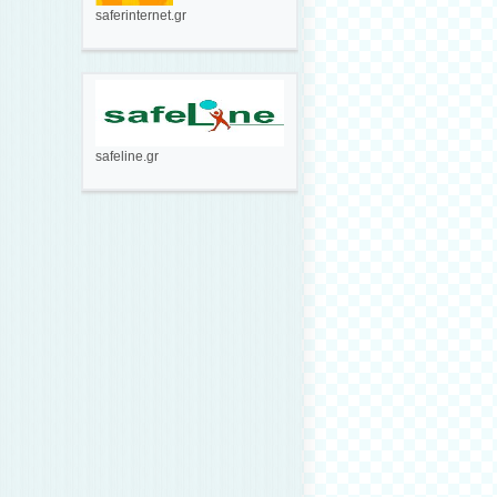
saferinternet.gr
safeline.gr