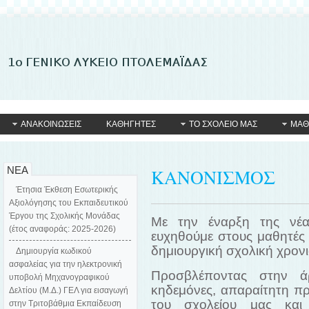
ΑΝΑΚΟΙΝΩΣΕΙΣ
ΚΑΘΗΓΗΤΕΣ
ΤΟ ΣΧΟΛΕΙΟ ΜΑΣ
ΜΑΘ
ΝΕΑ
ΚΑΝΟΝΙΣΜΟΣ
Έτησια Έκθεση Εσωτερικής
Αξιολόγησης του Εκπαιδευτικού
Έργου της Σχολικής Μονάδας
Με την έναρξη της νέα
(έτος αναφοράς: 2025-2026)
ευχηθούμε στους μαθητές μ
δημιουργική σχολική χρονι
Δημιουργία κωδικού
ασφαλείας για την ηλεκτρονική
Προσβλέποντας στην άρ
υποβολή Μηχανογραφικού
κηδεμόνες, απαραίτητη πρ
Δελτίου (Μ.Δ.) ΓΕΛ για εισαγωγή
του σχολείου μας κα
στην Τριτοβάθμια Εκπαίδευση