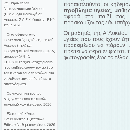
και Παράλληλου
παρακαλούνται οι κηδεμό
Μηχανογραφικού Δελτίου
πρόβλημα υγείας
,
μαθησ
(Π.Μ.Δ.) για εισαγωγή σε
αφορά στο παιδί σας 
Δημόσιες Σ.Α.Ε.Κ. (πρώην Ι.Ε.Κ.)
προσκομίζοντας εάν υπάρχ
έτους 2026.
Οι μαθητές της Α΄Λυκείου
Οι υποψήφιοι στις
υγείας που τους έχουν ζητ
Πανελλαδικές Εξετάσεις Γενικού
προκειμένου να πάρουν μ
Λυκείου (ΓΕΛ) και
πρέπει να φέρουν φωτοτυπί
Επαγγελματικού Λυκείου (ΕΠΑΛ)
φωτογραφίες έως το τέλος 
μπορούν (ΑΝ ΤΟ
ΕΠΙΘΥΜΟΥΝ)να καταχωρίσουν
ή να επιβεβαιώσουν τον αριθμό
του κινητού τους τηλεφώνου για
να λάβουν μήνυμα (sms) με τα
αποτελέσματα.
Οργάνωση και τρόπος
διεξαγωγής επαναληπτικών
πανελλαδικών εξετάσεων 2026
Εξεταστικά Κέντρα
Πανελλαδικών Εξετάσεων
Ειδικών Μαθημάτων, έτους 2026