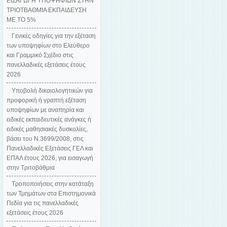
ΕΙΣΑΓΩΓΗ ΥΠΟΨΗΦΙΩΝ ΣΤΗΝ
ΤΡΙΟΤΒΑΘΜΙΑ ΕΚΠΑΙΔΕΥΣΗ
ΜΕ ΤΟ 5%
Γενικές οδηγίες για την εξέταση
των υποψηφίων στο Ελεύθερο
και Γραμμικό Σχέδιο στις
πανελλαδικές εξετάσεις έτους
2026
Υποβολή δικαιολογητικών για
προφορική ή γραπτή εξέταση
υποψηφίων με αναπηρία και
ειδικές εκπαιδευτικές ανάγκες ή
ειδικές μαθησιακές δυσκολίες,
βάσει του Ν.3699/2008, στις
Πανελλαδικές Εξετάσεις ΓΕΛ και
ΕΠΑΛ έτους 2026, για εισαγωγή
στην Τριτοβάθμια
Tροποποιήσεις στην κατάταξη
των Τμημάτων στα Επιστημονικά
Πεδία για τις πανελλαδικές
εξετάσεις έτους 2026