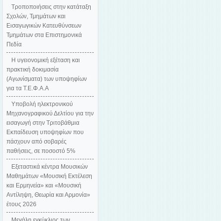
Τροποποιήσεις στην κατάταξη
Σχολών, Τμημάτων και
Εισαγωγικών Κατευθύνσεων
Τμημάτων στα Επιστημονικά
Πεδία
H υγειονομική εξέταση και
πρακτική δοκιμασία
(Αγωνίσματα) των υποψηφίων
για τα Τ.Ε.Φ.Α.Α
Υποβολή ηλεκτρονικού
Μηχανογραφικού Δελτίου για την
εισαγωγή στην Τριτοβάθμια
Εκπαίδευση υποψηφίων που
πάσχουν από σοβαρές
παθήσεις, σε ποσοστό 5%
Εξεταστικά κέντρα Μουσικών
Μαθημάτων «Μουσική Εκτέλεση
και Ερμηνεία» και «Μουσική
Αντίληψη, Θεωρία και Αρμονία»
έτους 2026
Μεγάλη εγκύκλιος των